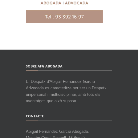
SOBRE AFG ABOGADA
El Despatx d'Abigail Fernández García
Advocada es caracteritza per ser un Despatx
unipersonal i multidisciplinar, amb tots els
avantatges que això suposa.
CONTACTE
Abigail Fernández García Abogada.
Mossèn Camil Rossell, 15 (local)