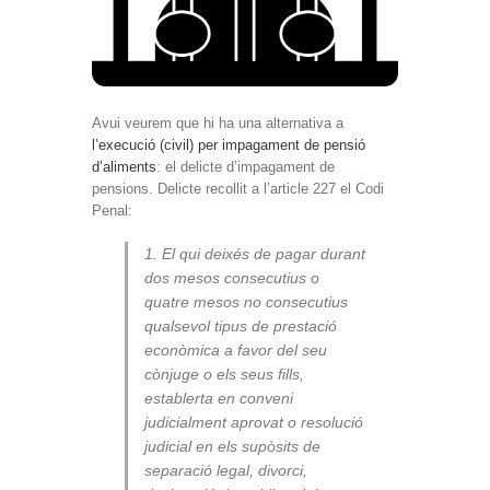
Avui veurem que hi ha una alternativa a
l’execució (civil) per impagament de pensió
d’aliments
: el delicte d’impagament de
pensions. Delicte recollit a l’article 227 el Codi
Penal:
1. El qui deixés de pagar durant
dos mesos consecutius o
quatre mesos no consecutius
qualsevol tipus de prestació
econòmica a favor del seu
cònjuge o els seus fills,
establerta en conveni
judicialment aprovat o resolució
judicial en els supòsits de
separació legal, divorci,