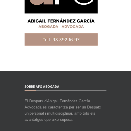
SOBRE AFG ABOGADA
El Despatx d'Abigail Fernández García
Advocada es caracteritza per ser un Despatx
unipersonal i multidisciplinar, amb tots els
avantatges que això suposa.