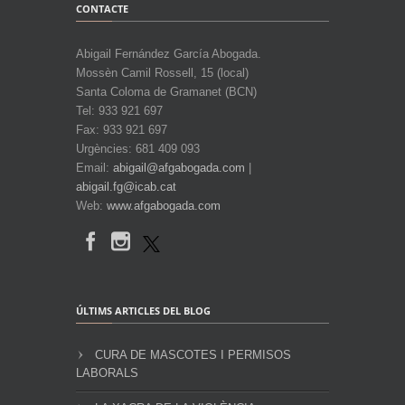
CONTACTE
Abigail Fernández García Abogada.
Mossèn Camil Rossell, 15 (local)
Santa Coloma de Gramanet (BCN)
Tel: 933 921 697
Fax: 933 921 697
Urgències: 681 409 093
Email:
abigail@afgabogada.com
|
abigail.fg@icab.cat
Web:
www.afgabogada.com
ÚLTIMS ARTICLES DEL BLOG
CURA DE MASCOTES I PERMISOS
LABORALS