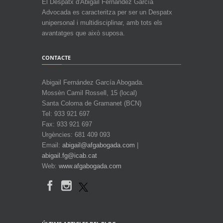
El Despatx d'Abigail Fernández García
Advocada es caracteritza per ser un Despatx
unipersonal i multidisciplinar, amb tots els
avantatges que això suposa.
CONTACTE
Abigail Fernández García Abogada.
Mossèn Camil Rossell, 15 (local)
Santa Coloma de Gramanet (BCN)
Tel: 933 921 697
Fax: 933 921 697
Urgències: 681 409 093
Email:
abigail@afgabogada.com
|
abigail.fg@icab.cat
Web:
www.afgabogada.com