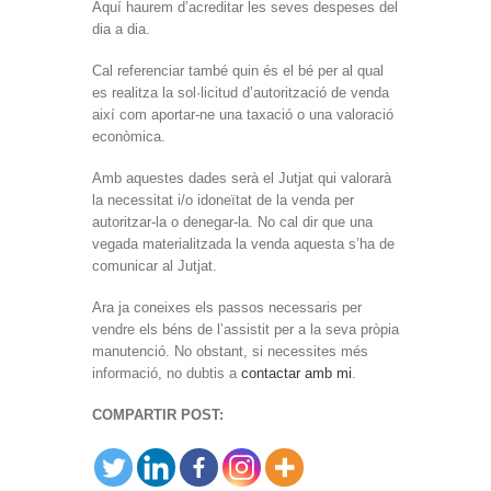
Aquí haurem d’acreditar les seves despeses del
dia a dia.
Cal referenciar també quin és el bé per al qual
es realitza la sol·licitud d’autorització de venda
així com aportar-ne una taxació o una valoració
econòmica.
Amb aquestes dades serà el Jutjat qui valorarà
la necessitat i/o idoneïtat de la venda per
autoritzar-la o denegar-la. No cal dir que una
vegada materialitzada la venda aquesta s’ha de
comunicar al Jutjat.
Ara ja coneixes els passos necessaris per
vendre els béns de l’assistit per a la seva pròpia
manutenció. No obstant, si necessites més
informació, no dubtis a
contactar amb mi
.
COMPARTIR POST: