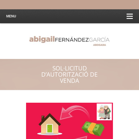
MENU
SOL·LICITUD
D’AUTORITZACIÓ DE
VENDA