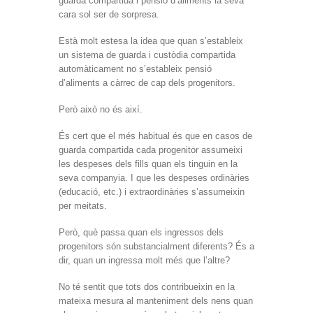
guarda compartida i pensió d’aliments la seva
cara sol ser de sorpresa.
Està molt estesa la idea que quan s’estableix
un sistema de guarda i custòdia compartida
automàticament no s’estableix pensió
d’aliments a càrrec de cap dels progenitors.
Però això no és així.
És cert que el més habitual és que en casos de
guarda compartida cada progenitor assumeixi
les despeses dels fills quan els tinguin en la
seva companyia. I que les despeses ordinàries
(educació, etc.) i extraordinàries s’assumeixin
per meitats.
Però, què passa quan els ingressos dels
progenitors són substancialment diferents? És a
dir, quan un ingressa molt més que l’altre?
No té sentit que tots dos contribueixin en la
mateixa mesura al manteniment dels nens quan