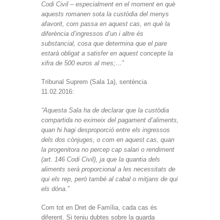
Codi Civil – especialment en el moment en què
aquests romanen sota la custòdia del menys
afavorit, com passa en aquest cas, en què la
diferència d’ingressos d’un i altre és
substancial, cosa que determina que el pare
estarà obligat a satisfer en aquest concepte la
xifra de 500 euros al mes;…”
Tribunal Suprem (Sala 1a), sentència
11.02.2016:
“Aquesta Sala ha de declarar que la custòdia
compartida no eximeix del pagament d’aliments,
quan hi hagi desproporció entre els ingressos
dels dos cònjuges, o com en aquest cas, quan
la progenitora no percep cap salari o rendiment
(art. 146 Codi Civil), ja que la quantia dels
aliments serà proporcional a les necessitats de
qui els rep, però també al cabal o mitjans de qui
els dóna.”
Com tot en Dret de Família, cada cas és
diferent. Si teniu dubtes sobre la guarda