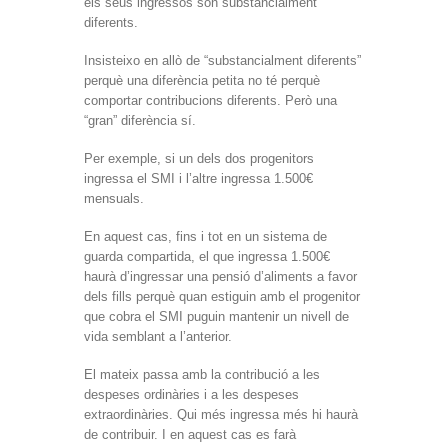
els seus ingressos són substancialment
diferents.
Insisteixo en allò de “substancialment diferents”
perquè una diferència petita no té perquè
comportar contribucions diferents. Però una
“gran” diferència sí.
Per exemple, si un dels dos progenitors
ingressa el SMI i l’altre ingressa 1.500€
mensuals.
En aquest cas, fins i tot en un sistema de
guarda compartida, el que ingressa 1.500€
haurà d’ingressar una pensió d’aliments a favor
dels fills perquè quan estiguin amb el progenitor
que cobra el SMI puguin mantenir un nivell de
vida semblant a l’anterior.
El mateix passa amb la contribució a les
despeses ordinàries i a les despeses
extraordinàries. Qui més ingressa més hi haurà
de contribuir. I en aquest cas es farà