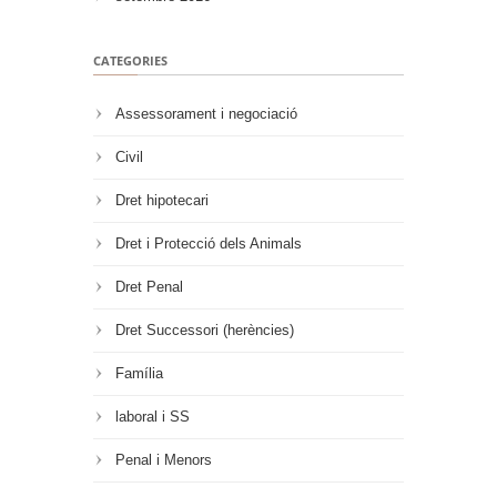
CATEGORIES
Assessorament i negociació
Civil
Dret hipotecari
Dret i Protecció dels Animals
Dret Penal
Dret Successori (herències)
Família
laboral i SS
Penal i Menors