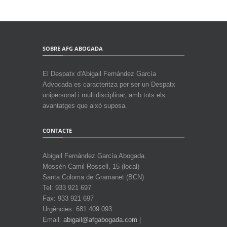
SOBRE AFG ABOGADA
El Despatx d'Abigail Fernández García
Advocada es caracteritza per ser un Despatx
unipersonal i multidisciplinar, amb tots els
avantatges que això suposa.
CONTACTE
Abigail Fernández García Abogada.
Mossèn Camil Rossell, 15 (local)
Santa Coloma de Gramanet (BCN)
Tel: 933 921 697
Fax: 933 921 697
Urgències: 681 409 093
Email:
abigail@afgabogada.com
|