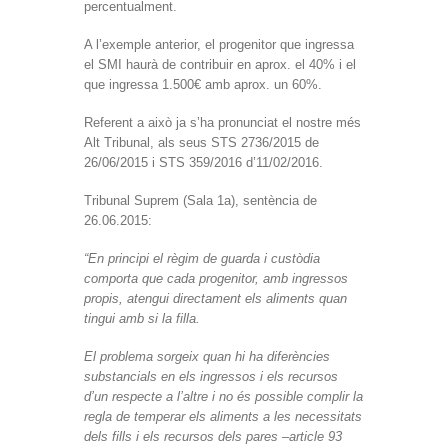
percentualment.
A l’exemple anterior, el progenitor que ingressa
el SMI haurà de contribuir en aprox. el 40% i el
que ingressa 1.500€ amb aprox. un 60%.
Referent a això ja s’ha pronunciat el nostre més
Alt Tribunal, als seus STS 2736/2015 de
26/06/2015 i STS 359/2016 d’11/02/2016.
Tribunal Suprem (Sala 1a), sentència de
26.06.2015:
“En principi el règim de guarda i custòdia
comporta que cada progenitor, amb ingressos
propis, atengui directament els aliments quan
tingui amb si la filla.
El problema sorgeix quan hi ha diferències
substancials en els ingressos i els recursos
d’un respecte a l’altre i no és possible complir la
regla de temperar els aliments a les necessitats
dels fills i els recursos dels pares –article 93