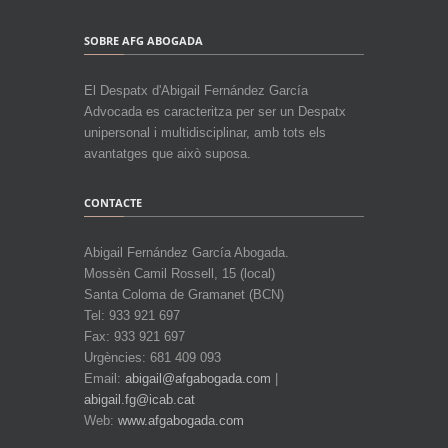
SOBRE AFG ABOGADA
El Despatx d'Abigail Fernández García
Advocada es caracteritza per ser un Despatx
unipersonal i multidisciplinar, amb tots els
avantatges que això suposa.
CONTACTE
Abigail Fernández García Abogada.
Mossèn Camil Rossell, 15 (local)
Santa Coloma de Gramanet (BCN)
Tel: 933 921 697
Fax: 933 921 697
Urgències: 681 409 093
Email:
abigail@afgabogada.com
|
abigail.fg@icab.cat
Web:
www.afgabogada.com