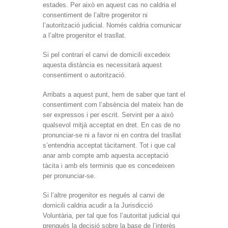
estades. Per això en aquest cas no caldria el
consentiment de l’altre progenitor ni
l’autorització judicial. Només caldria comunicar
a l’altre progenitor el trasllat.
Si pel contrari el canvi de domicili excedeix
aquesta distància es necessitarà aquest
consentiment o autorització.
Arribats a aquest punt, hem de saber que tant el
consentiment com l’absència del mateix han de
ser expressos i per escrit. Servint per a això
qualsevol mitjà acceptat en dret. En cas de no
pronunciar-se ni a favor ni en contra del trasllat
s’entendria acceptat tàcitament. Tot i que cal
anar amb compte amb aquesta acceptació
tàcita i amb els terminis que es concedeixen
per pronunciar-se.
Si l’altre progenitor es negués al canvi de
domicili caldria acudir a la Jurisdicció
Voluntària, per tal que fos l’autoritat judicial qui
prengués la decisió sobre la base de l’interès