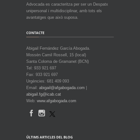
Advocada es caracteritza per ser un Despatx
unipersonal i multidisciplinar, amb tots els
avantatges que això suposa.
CONTACTE
Abigail Fernández García Abogada.
Mossèn Camil Rossell, 15 (local)
Santa Coloma de Gramanet (BCN)
Tel: 933 921 697
Fax: 933 921 697
Urgències: 681 409 093
Email:
abigail@afgabogada.com
|
abigail.fg@icab.cat
Web:
www.afgabogada.com
ÚLTIMS ARTICLES DEL BLOG