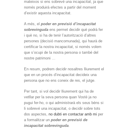
mateixos si ens sobrevé una incapacitat, ja que
només produirà efectes a partir del moment
d’existir aquesta incapacitat.
A més, el
poder en previsió d’incapacitat
sobrevinguda
ens permet decidir què podrà fer
i què no, si ha de tenir l’autorització d’altres
persones (decisió mancomunada), qui haurà de
certificar la nostra incapacitat, si només volem
que s’ocupi de la nostra persona o també del
nostre patrimoni …
En resum, podrem decidir nosaltres lliurement el
que en un procés d’incapacitat decideix una
persona que no ens coneix de res, el jutge.
Per tant, si vol decidir lliurement qui ha de
vetllar per la seva persona quan Vostè ja no
pugui fer-ho, o qui administrarà els seus béns si
li sobrevé una incapacitat, o decidir sobre tots
dos aspectes,
no dubti en contactar amb mi
per
a formalitzar un
poder en previsió de
incapacitat sobrevinguda
.