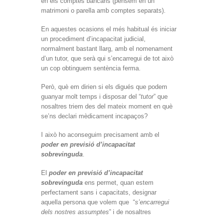
en els comptes bancaris (pensem en un
matrimoni o parella amb comptes separats).
En aquestes ocasions el més habitual és iniciar
un procediment d’incapacitat judicial,
normalment bastant llarg, amb el nomenament
d’un tutor, que serà qui s’encarregui de tot això
un cop obtinguem sentència ferma.
Però, què em dirien si els digués que podem
guanyar molt temps i disposar del “
tutor
” que
nosaltres triem des del mateix moment en què
se’ns declari mèdicament incapaços?
I això ho aconseguim precisament amb el
poder en previsió d’incapacitat
sobrevinguda
.
El
poder en previsió d’incapacitat
sobrevinguda
ens permet, quan estem
perfectament sans i capacitats, designar
aquella persona que volem que “
s’encarregui
dels nostres assumptes
” i de nosaltres