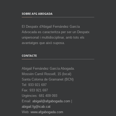
SOBRE AFG ABOGADA
El Despatx d'Abigail Fernández García
Advocada es caracteritza per ser un Despatx
unipersonal i multidisciplinar, amb tots els
avantatges que això suposa.
CONTACTE
Abigail Fernández García Abogada.
Mossèn Camil Rossell, 15 (local)
Santa Coloma de Gramanet (BCN)
Tel: 933 921 697
Fax: 933 921 697
Urgències: 681 409 093
Email:
abigail@afgabogada.com
|
abigail.fg@icab.cat
Web:
www.afgabogada.com