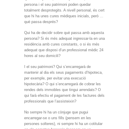
persona i el seu patrimoni poden quedar
totalment desprotegits. A nivell personal, és cert
que hi ha unes cures mèdiques inicials, però …
què passa després?
Qui ha de decidir sobre què passa amb aquesta
persona? Si és més adequat ingressar-la en una
residència amb cures constants, o si és més
adequat que disposi d’un professional mèdic 24
hores al seu domicili?
I el seu patrimoni? Qui s’encarregarà de
mantenir al dia els seus pagaments d’hipoteca,
per exemple, per evitar una execució
hipotecària? O qui s’encarregarà de cobrar les
rendes dels immobles que tingui arrendats? O
qui farà efectiu el pagament de les factures dels
professionals que l’assisteixin?
No sempre hi ha un cònjuge que pugui
encarregar-se o uns fills (pensem en les
persones solteres), ni sempre hi ha un cotitular