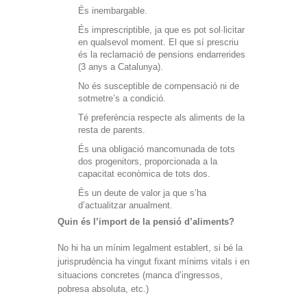
És inembargable.
És imprescriptible, ja que es pot sol·licitar
en qualsevol moment. El que sí prescriu
és la reclamació de pensions endarrerides
(3 anys a Catalunya).
No és susceptible de compensació ni de
sotmetre’s a condició.
Té preferència respecte als aliments de la
resta de parents.
És una obligació mancomunada de tots
dos progenitors, proporcionada a la
capacitat econòmica de tots dos.
És un deute de valor ja que s’ha
d’actualitzar anualment.
Quin és l’import de la pensió d’aliments?
No hi ha un mínim legalment establert, si bé la
jurisprudència ha vingut fixant mínims vitals i en
situacions concretes (manca d’ingressos,
pobresa absoluta, etc.)