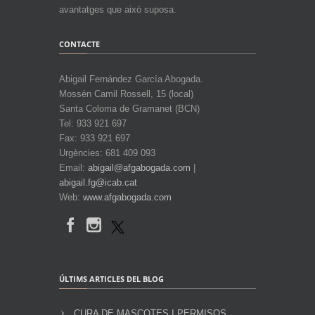
avantatges que això suposa.
CONTACTE
Abigail Fernández García Abogada.
Mossèn Camil Rossell, 15 (local)
Santa Coloma de Gramanet (BCN)
Tel: 933 921 697
Fax: 933 921 697
Urgències: 681 409 093
Email:
abigail@afgabogada.com
|
abigail.fg@icab.cat
Web:
www.afgabogada.com
ÚLTIMS ARTICLES DEL BLOG
CURA DE MASCOTES I PERMISOS