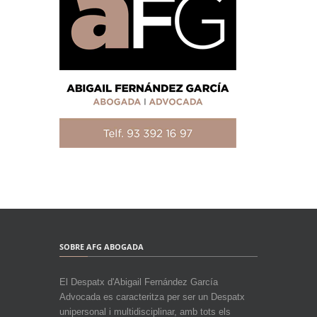
SOBRE AFG ABOGADA
El Despatx d'Abigail Fernández García
Advocada es caracteritza per ser un Despatx
unipersonal i multidisciplinar, amb tots els