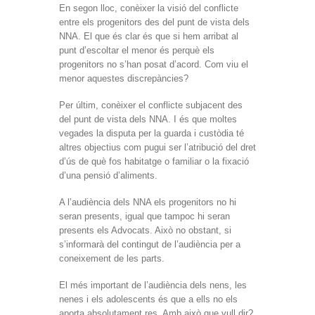
En segon lloc, conèixer la visió del conflicte
entre els progenitors des del punt de vista dels
NNA. El que és clar és que si hem arribat al
punt d’escoltar el menor és perquè els
progenitors no s’han posat d’acord. Com viu el
menor aquestes discrepàncies?
Per últim, conèixer el conflicte subjacent des
del punt de vista dels NNA. I és que moltes
vegades la disputa per la guarda i custòdia té
altres objectius com pugui ser l’atribució del dret
d’ús de què fos habitatge o familiar o la fixació
d’una pensió d’aliments.
A l’audiència dels NNA els progenitors no hi
seran presents, igual que tampoc hi seran
presents els Advocats. Això no obstant, si
s’informarà del contingut de l’audiència per a
coneixement de les parts.
El més important de l’audiència dels nens, les
nenes i els adolescents és que a ells no els
aporta absolutament res. Amb això que vull dir?