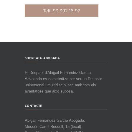
SOBRE AFG ABOGADA
El Despatx d'Abigail Fernández García
Advocada es caracteritza per ser un Despatx
unipersonal i multidisciplinar, amb tots els
avantatges que això suposa.
CONTACTE
Abigail Fernández García Abogada.
Mossèn Camil Rossell, 15 (local)