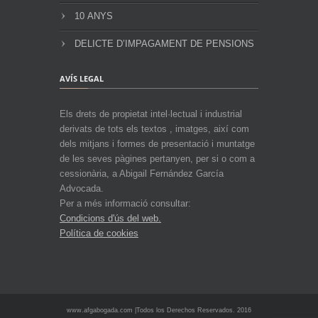
10 ANYS
DELICTE D’IMPAGAMENT DE PENSIONS
AVÍS LEGAL
Els drets de propietat intel·lectual i industrial
derivats de tots els textos , imatges, així com
dels mitjans i formes de presentació i muntatge
de les seves pàgines pertanyen, per si o com a
cessionària, a Abigail Fernández García
Advocada.
Per a més informació consultar:
Condicions d'ús del web.
Política de cookies
www.afgabogada.com |Todos los Derechos Reservados. 2016