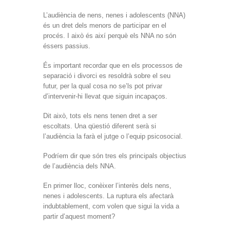
L’audiència de nens, nenes i adolescents (NNA)
és un dret dels menors de participar en el
procés. I això és així perquè els NNA no són
éssers passius.
És important recordar que en els processos de
separació i divorci es resoldrà sobre el seu
futur, per la qual cosa no se’ls pot privar
d’intervenir-hi llevat que siguin incapaços.
Dit això, tots els nens tenen dret a ser
escoltats. Una qüestió diferent serà si
l’audiència la farà el jutge o l’equip psicosocial.
Podríem dir que són tres els principals objectius
de l’audiència dels NNA.
En primer lloc, conèixer l’interès dels nens,
nenes i adolescents. La ruptura els afectarà
indubtablement, com volen que sigui la vida a
partir d’aquest moment?