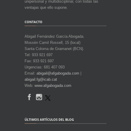
unipersonal y multidisciplinar, con todas las
ventajas que ello supone.
CONTACTO
Abigail Fernández García Abogada.
Mossèn Camil Rossell, 15 (local)
Santa Coloma de Gramanet (BCN).
Tel: 933 921 697
Fax: 933 921 697
Urgencias: 681 407 093
Email:
abigail@afgabogada.com
|
abigail.fg@icab.cat
Web:
www.afgabogada.com
ÚLTIMOS ARTÍCULOS DEL BLOG