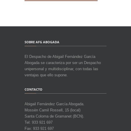
SOBRE AFG ABOGADA
El Despacho de Abigail Fernández García
Abogada se caracteriza por ser un Despacho
unipersonal y multidisciplinar, con todas las
ventajas que ello supone.
CONTACTO
Abigail Fernández García Abogada.
Mossèn Camil Rossell, 15 (local)
Santa Coloma de Gramanet (BCN).
Tel: 933 921 697
Fax: 933 921 697