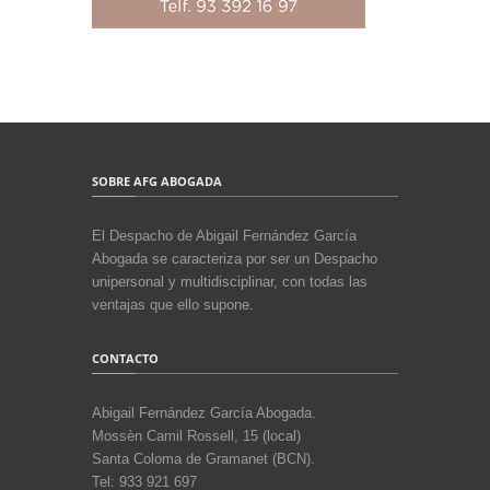
SOBRE AFG ABOGADA
El Despacho de Abigail Fernández García
Abogada se caracteriza por ser un Despacho
unipersonal y multidisciplinar, con todas las
ventajas que ello supone.
CONTACTO
Abigail Fernández García Abogada.
Mossèn Camil Rossell, 15 (local)
Santa Coloma de Gramanet (BCN).
Tel: 933 921 697