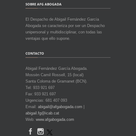
SOBRE AFG ABOGADA
El Despacho de Abigail Fernández García
Abogada se caracteriza por ser un Despacho
unipersonal y multidisciplinar, con todas las
ventajas que ello supone.
CONTACTO
Abigail Fernández García Abogada.
Mossèn Camil Rossell, 15 (local)
Santa Coloma de Gramanet (BCN).
Tel: 933 921 697
Fax: 933 921 697
Urgencias: 681 407 093
Email:
abigail@afgabogada.com
|
abigail.fg@icab.cat
Web:
www.afgabogada.com