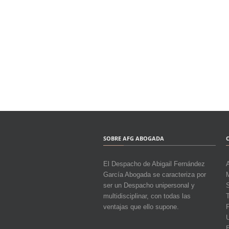
SOBRE AFG ABOGADA
El Despacho de Abigail Fernández
García Abogada se caracteriza por
M
ser un Despacho unipersonal y
multidisciplinar, con todas las
T
ventajas que ello supone.