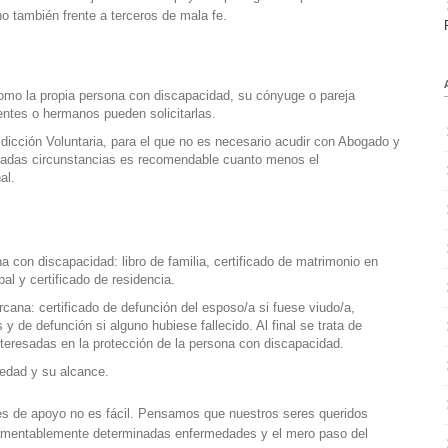
o también frente a terceros de mala fe.
 como la propia persona con discapacidad, su cónyuge o pareja
ntes o hermanos pueden solicitarlas.
sdicción Voluntaria, para el que no es necesario acudir con Abogado y
nadas circunstancias es recomendable cuanto menos el
al.
 con discapacidad: libro de familia, certificado de matrimonio en
l y certificado de residencia.
ana: certificado de defunción del esposo/a si fuese viudo/a,
 y de defunción si alguno hubiese fallecido. Al final se trata de
nteresadas en la protección de la persona con discapacidad.
medad y su alcance.
ales de apoyo no es fácil. Pensamos que nuestros seres queridos
lamentablemente determinadas enfermedades y el mero paso del