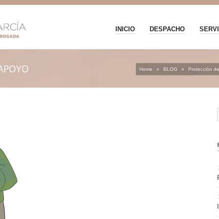
INICIO
DESPACHO
SERVI
 APOYO
Home
»
BLOG
»
Protección de