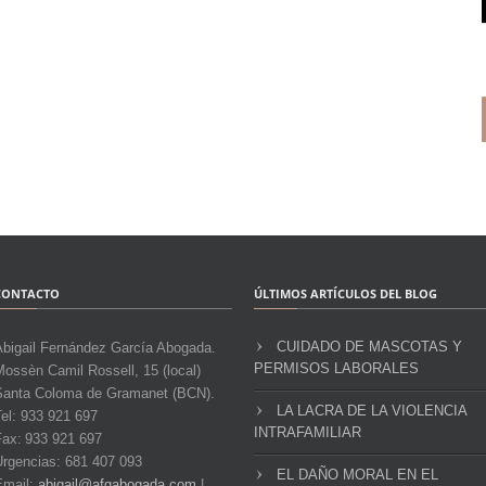
CONTACTO
ÚLTIMOS ARTÍCULOS DEL BLOG
CUIDADO DE MASCOTAS Y
Abigail Fernández García Abogada.
PERMISOS LABORALES
ossèn Camil Rossell, 15 (local)
Santa Coloma de Gramanet (BCN).
LA LACRA DE LA VIOLENCIA
el: 933 921 697
INTRAFAMILIAR
Fax: 933 921 697
Urgencias: 681 407 093
EL DAÑO MORAL EN EL
Email:
abigail@afgabogada.com
|