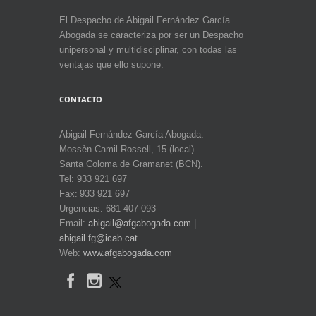
El Despacho de Abigail Fernández García
Abogada se caracteriza por ser un Despacho
unipersonal y multidisciplinar, con todas las
ventajas que ello supone.
CONTACTO
Abigail Fernández García Abogada.
Mossèn Camil Rossell, 15 (local)
Santa Coloma de Gramanet (BCN).
Tel: 933 921 697
Fax: 933 921 697
Urgencias: 681 407 093
Email:
abigail@afgabogada.com
|
abigail.fg@icab.cat
Web:
www.afgabogada.com