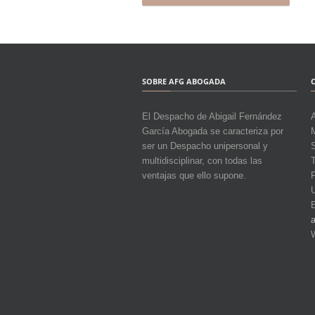
SOBRE AFG ABOGADA
El Despacho de Abigail Fernández
García Abogada se caracteriza por
M
ser un Despacho unipersonal y
multidisciplinar, con todas las
T
ventajas que ello supone.
a