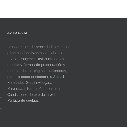
AVISO LEGAL
Los derechos de propiedad intelectual
e industrial derivados de todos los
textos, imágenes, así como de los
medios y formas de presentación y
montaje de sus páginas pertenecen,
por sí o como cesionaria, a Abigail
Fernández García Abogada.
Para más información, consultar:
Condiciones de uso de la web.
Política de cookies