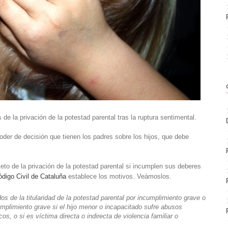
de la privación de la potestad parental tras la ruptura sentimental.
oder de decisión que tienen los padres sobre los hijos, que debe
eto de la privación de la potestad parental si incumplen sus deberes
ódigo Civil de Cataluña
establece los motivos. Veámoslos.
os de la titularidad de la potestad parental por incumplimiento grave o
umplimiento grave si el hijo menor o incapacitado sufre abusos
os, o si es víctima directa o indirecta de violencia familiar o