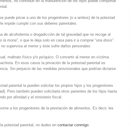
limentos, no contribuir en la manutención de los hijos puede comportar
ntal.
se puede privar a uno de los progenitores (o a ambos) de la potestad
 le impide cumplir con sus deberes parentales.
 de alcoholemia o drogadicción de tal gravedad que no recoge al
o la mona
”, o que le deja solo en casa para ir a comprar “
una dosis
”.
no supervisa al menor y éste sufre daños personales.
l, maltrato físico y/o psíquico. O convertir al menor en víctima
 machista. En esos casos la privación de la potestad parental es
ncia. Sin perjuicio de las medidas provisionales que podrían dictarse
tad parental la pueden solicitar los propios hijos y los progenitores
ad). Pero también pueden solicitarla otros parientes de los hijos hasta
o por afinidad y el ministerio fiscal.
exime a los progenitores de la prestación de alimentos. Es decir, les
.
 la potestad parental, no dudes en
contactar conmigo
.