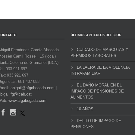
CONTACTO
ÚLTIMOS ARTÍCULOS DEL BLOG
CUIDADO DE MASCOTAS Y
Abigail Fernández García Abogada.
PERMISOS LABORALES
ossèn Camil Rossell, 15 (local)
Santa Coloma de Gramanet (BCN).
LA LACRA DE LA VIOLENCIA
el: 933 921 697
INTRAFAMILIAR
Fax: 933 921 697
Urgencias: 681 407 093
EL DAÑO MORAL EN EL
Email:
abigail@afgabogada.com
|
IMPAGO DE PENSIONES DE
bigail.fg@icab.cat
ALIMENTOS
Web:
www.afgabogada.com
10 AÑOS
DELITO DE IMPAGO DE
PENSIONES