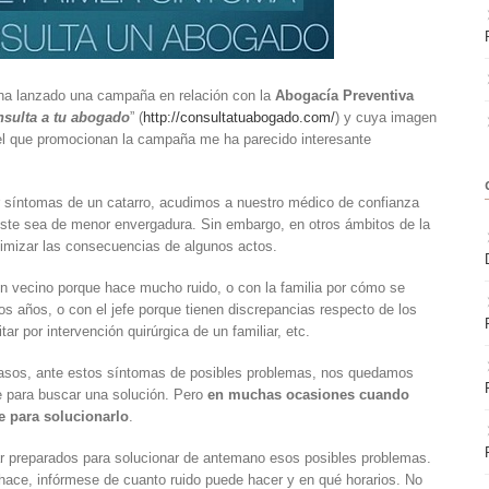
 ha lanzado una campaña en relación con la
Abogacía Preventiva
nsulta a tu abogado
” (
http://consultatuabogado.com
/
) y cuya imagen
on el que promocionan la campaña me ha parecido interesante
íntomas de un catarro, acudimos a nuestro médico de confianza
e éste sea de menor envergadura. Sin embargo, en otros ámbitos de la
imizar las consecuencias de algunos actos.
n vecino porque hace mucho ruido, o con la familia por cómo se
tos años, o con el jefe porque tienen discrepancias respecto de los
r por intervención quirúrgica de un familiar, etc.
casos, ante estos síntomas de posibles problemas, nos quedamos
e para buscar una solución. Pero
en muchas ocasiones cuando
e para solucionarlo
.
r preparados para solucionar de antemano esos posibles problemas.
 hace, infórmese de cuanto ruido puede hacer y en qué horarios. No