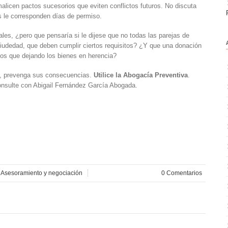
rmalicen pactos sucesorios que eviten conflictos futuros. No discuta
es le corresponden días de permiso.
es, ¿pero que pensaría si le dijese que no todas las parejas de
iudedad, que deben cumplir ciertos requisitos? ¿Y que una donación
os que dejando los bienes en herencia?
s, prevenga sus consecuencias.
Utilice la Abogacía Preventiva
.
nsulte con Abigail Fernández García Abogada.
n
Asesoramiento y negociación
0 Comentarios