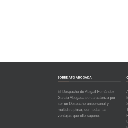
SOBRE AFG ABOGADA
El Despacho de Abigail Fernández
García Abogada se caracteriza por
M
ser un Despacho unipersonal y
multidisciplinar, con todas las
T
ventajas que ello supone.