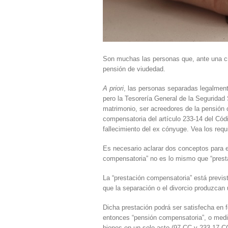
Son muchas las personas que, ante una cris
pensión de viudedad.
A priori
, las personas separadas legalment
pero la Tesorería General de la Segurida
matrimonio, ser acreedores de la pensión c
compensatoria del artículo 233-14 del Códi
fallecimiento del ex cónyuge. Vea los requ
Es necesario aclarar dos conceptos para e
compensatoria” no es lo mismo que “prest
La “prestación compensatoria” está previs
que la separación o el divorcio produzcan
Dicha prestación podrá ser satisfecha en 
entonces “pensión compensatoria”, o media
bienes en un solo acto (97 CC y 233-17 C