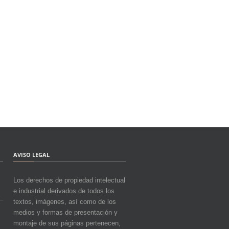
AVISO LEGAL
Los derechos de propiedad intelectual
e industrial derivados de todos los
textos, imágenes, así como de los
medios y formas de presentación y
montaje de sus páginas pertenecen,