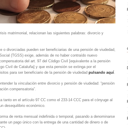
is matrimonial, relacionan las siguientes palabras: divorcio y
e o divorciadas pueden ser beneficiarias de una pensión de viudedad,
d Social (TGSS) exige, además de no haber contraído nuevo
ompensatoria del art. 97 del Código Civil [equivalente a la pensión
go Civil de Cataluña] y que esta pensión se extinga por el
isitos para ser beneficiario de la pensión de viudedad
pulsando aquí
.
ntender la vinculación entre divorcio y pensión de viudedad: “pensión
ación compensatoria”.
ta tanto en el artículo 97 CC como el 233-14 CCC para el cónyuge al
 un desequilibrio económico.
forma de renta mensual indefinida o temporal, pasando a denominarse
nte un pago único con la entrega de una cantidad de dinero o de
CC).