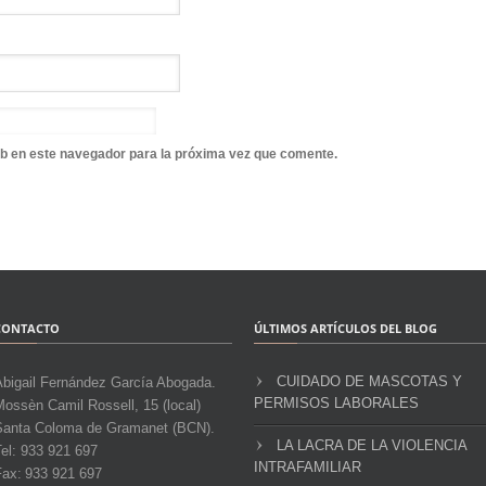
b en este navegador para la próxima vez que comente.
CONTACTO
ÚLTIMOS ARTÍCULOS DEL BLOG
CUIDADO DE MASCOTAS Y
Abigail Fernández García Abogada.
PERMISOS LABORALES
ossèn Camil Rossell, 15 (local)
Santa Coloma de Gramanet (BCN).
LA LACRA DE LA VIOLENCIA
el: 933 921 697
INTRAFAMILIAR
Fax: 933 921 697