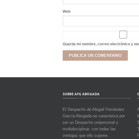
Web
Guarda mi nombre, correo electrónico y we
SOBRE AFG ABOGADA
El Despacho de Abigail Fernández
García Abogada se caracteriza por
M
ser un Despacho unipersonal y
multidisciplinar, con todas las
T
ventajas que ello supone.