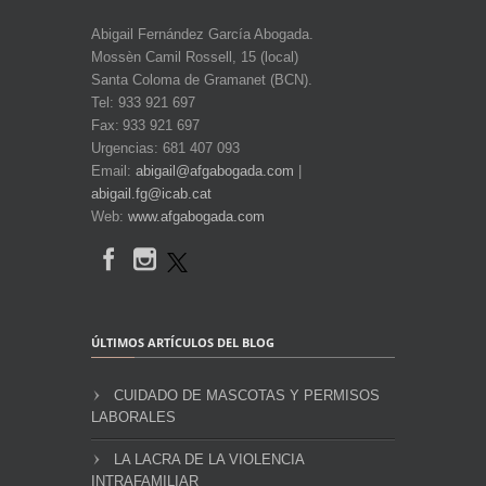
Abigail Fernández García Abogada.
Mossèn Camil Rossell, 15 (local)
Santa Coloma de Gramanet (BCN).
Tel: 933 921 697
Fax: 933 921 697
Urgencias: 681 407 093
Email:
abigail@afgabogada.com
|
abigail.fg@icab.cat
Web:
www.afgabogada.com
ÚLTIMOS ARTÍCULOS DEL BLOG
CUIDADO DE MASCOTAS Y PERMISOS
LABORALES
LA LACRA DE LA VIOLENCIA
INTRAFAMILIAR