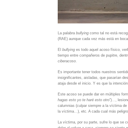
La palabra
bullying
como tal no está recog
(RAE) aunque cada vez más está en boca
El
bullying
es todo aquel acoso físico, verb
tiempo entre compañeros de pupitre, dentr
ciberacoso
.
Es importante tener todos nuestros sentid
insignificantes, aisladas, que pasarían d
ataja desde el inicio. Y es que la intenció
Este acoso se puede dar en múltiples for
hagas esto yo te haré esto otro
”)…, lesion
calumnias (culpar siempre a la víctima de
la víctima…), etc. A cada cual más peligr
La víctima, por su parte, sufre lo que se 
dolor al volver a casa, siempre se siente 