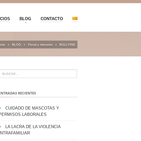
CIOS
BLOG
CONTACTO
ome
»
BLOG
»
Penal y menores
»
BULLYING
ENTRADAS RECIENTES
CUIDADO DE MASCOTAS Y
PERMISOS LABORALES
LA LACRA DE LA VIOLENCIA
INTRAFAMILIAR