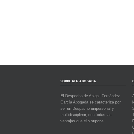
SOBRE AFG ABOGADA
El Despacho de Abigail Fernández
García Abogada se caracteriza por
M
ser un Despacho unipersonal y
multidisciplinar, con todas las
T
ventajas que ello supone.