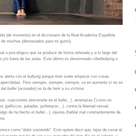
ida (de momento) en el diccionario de la Real Academia Española
 de muchos (demasiados para mi gusto).
al o psicológico que se produce de forma reiterada y a lo largo del
o y/o fuera de las aulas. Este último es denominado
ciberbullying
o
os alerta con el
bullying
porque éste suele empezar con cosas
esapercibidas. Pero siempre, siempre, siempre, va en aumento si no se
n del
buller
(acosador) es la de herir a su víctima.
mas: coacciones (encerrarle en el baño…), amenazas (“
como no
es (pellizcos, patadas, puñetazos…), contra la libertad sexual,
 algo de ha hecho el
buller…
), injurias (hablar mal constantemente de
osa.
conoce como “
dolor sostenido
”. Esto quiere decir que, lejos de cesar el
mal puesto que ha de ver a su acosador día tras día en el colegio, y